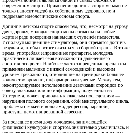
Проблема допинга является одной из самых сложных в
современном спорте. Применение допинга спортсменами не
только наносит ущерб их собственному здоровью, но и
подрывает идеологические основы спорта.
Допинг в детском спорте опасен тем, что, несмотря на угрозу
для здоровья, молодые спортсмены согласны на любые
жертвы ради покорения наивысших ступеней пьедестала.
Используя мощнейшие стимуляторы, они стремятся достичь
результата, чтобы в итоге оказаться в сборной страны. В то же
время, употребляя запрещенные препараты, молодежь
практически лишает себя возможности дальнейшего
спортивного роста. Наиболее часто запрещенные препараты
применяли мальчики с низкой самооценкой и высоким
уровнем тревожности, отводившие на тренировки большее
количество времени, информировали ученые. Между тем,
неконтролируемое использование девочками стероидов по
совету знакомых или по информации, полученной из
Интернета, может приводить к тяжелым последствиям —
нарушения полового созревания, сбой менструального цикла,
проблемы с кожей и волосами, депрессия, паранойя,
приступы немотивированной агрессии.
За последнее время доля молодежи, занимающейся
физической культурой и спортом, значительно увеличилась, и
одновременно участились случаи применения допинговых